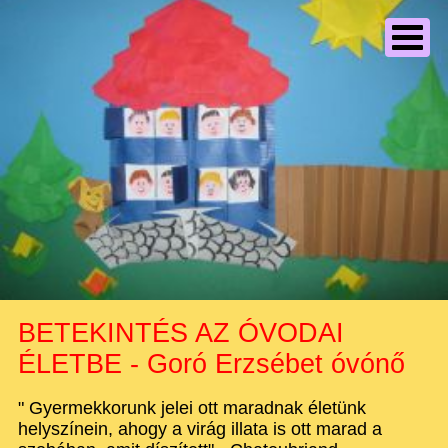
BETEKINTÉS AZ ÓVODAI
ÉLETBE - Goró Erzsébet óvónő
" Gyermekkorunk jelei ott maradnak életünk
helyszínein, ahogy a virág illata is ott marad a