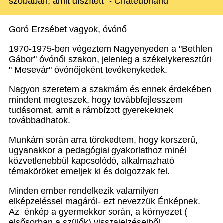
szobában, amit díszített" - Chateubriand
Goró Erzsébet vagyok, óvónő
1970-1975-ben végeztem Nagyenyeden a "Bethlen
Gábor" óvónői szakon, jelenleg a székelykeresztúri
" Mesevár" óvónőjeként tevékenykedek.
Nagyon szeretem a szakmám és ennek érdekében
mindent megteszek, hogy továbbfejlesszem
tudásomat, amit a rámbízott gyerekeknek
továbbadhatok.
Munkám során arra törekedtem, hogy korszerű,
ugyanakkor a pedagógiai gyakorlathoz minél
közvetlenebbül kapcsolódó, alkalmazható
témaköröket emeljek ki és dolgozzak fel.
Minden ember rendelkezik valamilyen
elképzeléssel magáról- ezt nevezzük
Énképnek
.
Az énkép a gyermekkor során, a környezet (
elsősorban a szülők) visszajelzéseiből,