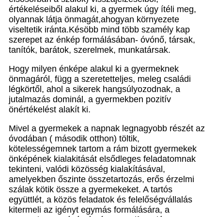
értékeléseiből alakul ki, a gyermek úgy ítéli meg,
olyannak látja önmagát,ahogyan környezete
viseltetik iránta.Késöbb mind több szamély kap
szerepet az énkép formálásában- óvónő, társak,
tanítók, barátok, szerelmek, munkatársak.
Hogy milyen énképe alakul ki a gyermeknek
önmagáról, függ a szeretetteljes, meleg családi
légkörtől, ahol a sikerek hangsúlyozodnak, a
jutalmazás dominál, a gyermekben pozitív
önértékelést alakít ki.
Mivel a gyermekek a napnak legnagyobb részét az
óvodában ( második otthon) töltik,
kötelességemnek tartom a rám bizott gyermekek
önképének kialakitását elsődleges feladatomnak
tekinteni, valódi közösség kialakításával,
amelyekben őszinte összetartozás, erős érzelmi
szálak kötik össze a gyermekeket. A tartós
együttlét, a közös feladatok és felelőségvállalás
kitermeli az igényt egymás formálására, a