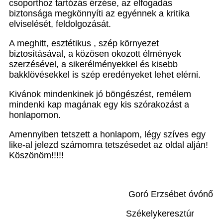
csoporthoz tartózás érzése, az elfogadás
biztonsága megkönnyíti az egyénnek a kritika
elviselését, feldolgozását.
A meghitt, esztétikus , szép környezet
biztosításával, a közösen okozott élmények
szerzésével, a sikerélményekkel és kisebb
bakklövésekkel is szép eredényeket lehet elérni.
Kivánok mindenkinek jó böngészést, remélem
mindenki kap magának egy kis szórakozást a
honlapomon.
Amennyiben tetszett a honlapom, légy szíves egy
like-al jelezd számomra tetszésedet az oldal alján!
Köszönöm!!!!!
Goró Erzsébet óvónő
Székelykeresztúr