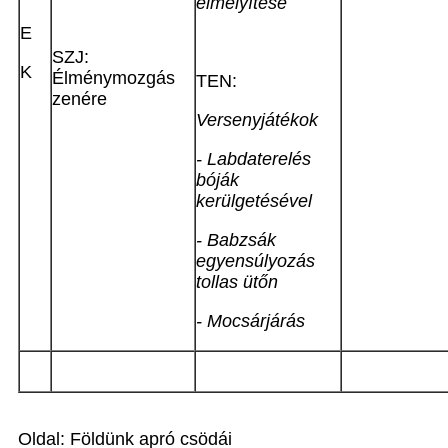
elmélyítése
E
SZJ:
K
Élménymozgás
TEN:
zenére
Versenyjátékok
- Labdaterelés
bóják
kerülgetésével
- Babzsák
egyensúlyozás
tollas ütőn
- Mocsárjárás
Oldal: Földünk apró csödái