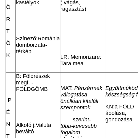
kastélyok
( vágás,
Ö
ragasztás)
R
T
Színező:Románia
Ö
domborzata-
térkép
K
LR: Memorizare:
Tara mea
B: Földrészek
megf. -
MAT:
Pénzérmék
Együttműköd
FÖLDGÖMB
válogatása
készségség fe
P
önállóan kitalált
KN:a FÖLD
szempontok
É
ápolása,
szerint-
gondozása
N
Alkotó j:Valuta
több-kevesebb
beváltó
fogalom
T