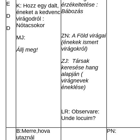
E
érzékeltetése :
K: Hozz egy dalt,
Bábozás
éneket a kedvenc
D
virágodról :
Nótacsokor
D
ZN:
A Föld virágai
MJ:
(énekek ismert
virágokról)
Állj meg!
ZJ: Társak
keresése hang
alapján (
virágnevek
éneklése)
LR: Observare:
Unde locuim?
B:Merre,hova
PN:
utaznál