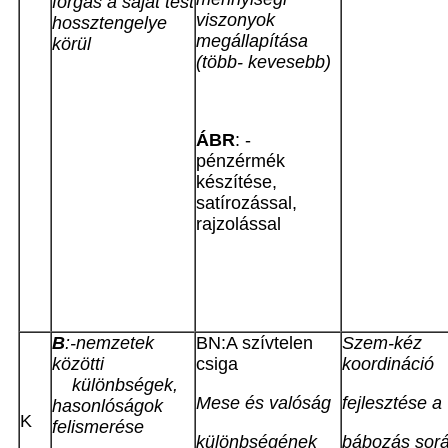
forgás a saját test
viszonyok
hossztengelye
megállapítása
körül
(több- kevesebb)
ÁBR
: -
pénzérmék
készítése,
satírozással,
rajzolással
B
:-nemzetek
BN:A szívtelen
Szem-kéz
közötti
csiga
koordináció
különbségek,
Mese és valóság
fejlesztése a
hasonlóságok
K
felismerése
különbségének
bábozás sor