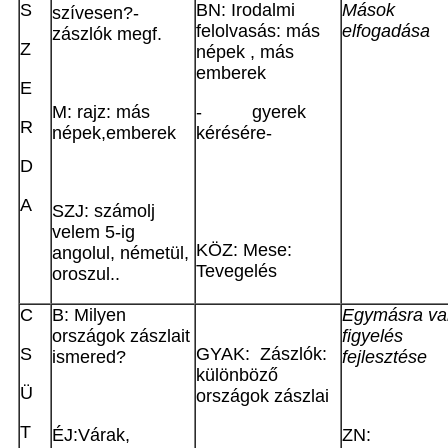
S
BN: Irodalmi
Mások
szívesen?-
felolvasás: más
elfogadása
zászlók megf.
Z
népek , más
emberek
E
M: rajz: más
- gyerek
R
népek,emberek
kérésére-
D
A
SZJ: számolj
velem 5-ig
KÖZ: Mese:
angolul, németül,
Tevegelés
oroszul..
C
B: Milyen
Egymásra va
országok zászlait
figyelés
S
GYAK: Zászlók:
ismered?
fejlesztése
különböző
Ü
országok zászlai
T
ÉJ:Várak,
ZN: