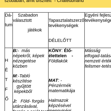
szobában, amit díszített" - Chateubriand
Dá-
Szabadon
Egyéni fejles
választott
Tapasztalatszerző
tevékenység
tum
tevékenységek
játékok
DÉLELŐTT
B:
- más
KÖNY
:
Élő-
Másság
népekről, képek
élettelen -
elfogad-tatás
H
nézegetése
Földlakók
nemzeti érté
közben
felismer-teté
É
M
:-Tabló
T
MAT
: -
készítése
Pénzérmék
gyűjtött
F
matematikája
képekből
Ő
Halmazok
J:
Föld- forgás
képzésével
utánzásával,
mennyiségi