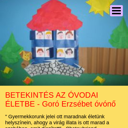
BETEKINTÉS AZ ÓVODAI
ÉLETBE - Goró Erzsébet óvónő
" Gyermekkorunk jelei ott maradnak életünk
helyszínein, ahogy a virág illata is ott marad a