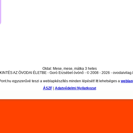
Oldal: Mese, mese, mátka 3 hetes
INTÉS AZ ÓVODAI ÉLETBE - Goró Erzsébet óvónő - © 2008 - 2026 - ovodaivilag.
ont.hu egyszerűvé teszi a weblapkészítés minden lépését! Itt lehetséges a
weblap
ÁSZF
|
Adatvédelmi Nyilatkozat