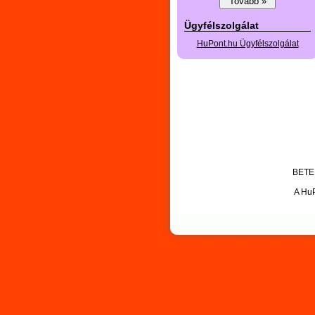
Ügyfélszolgálat
HuPont.hu Ügyfélszolgálat
BETEK
A HuP