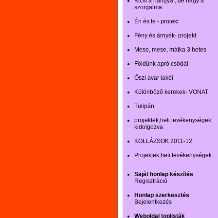
Kicsi a hangya , de nagy a
szorgalma
Én és te - projekt
Fény és árnyék- projekt
Mese, mese, mátka 3 hetes
Földünk apró csödái
Őszi avar lakói
Különböző kerekek- VONAT
Tulipán
projektek,heti tevékenységek
kidolgozva
KOLLÁZSOK 2011-12
Projektek,heti tevékenységek
Saját honlap készítés
Regisztráció
Honlap szerkesztés
Bejelentkezés
Weboldal toplisták