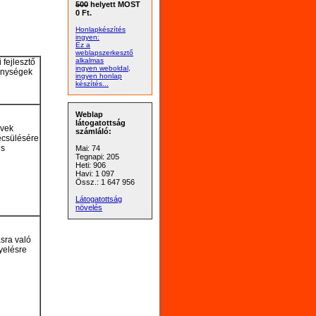
500
helyett MOST
0 Ft.
Honlapkészítés
ingyen:
Ez a
weblapszerkesztő
alkalmas
 fejlesztő
ingyen weboldal,
enységek
ingyen honlap
készítés...
Weblap
látogatottság
yvek
számláló:
csülésére
és
Mai: 74
Tegnapi: 205
Heti: 906
Havi: 1 097
Össz.: 1 647 956
Látogatottság
növelés
sra való
yelésre