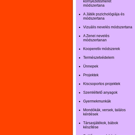
környezetismeret
módszertana
A Játék pszichológiája és
módszertana
Vizuális nevelés módszertana
A Zenei nevelés
módszertanan
Kooperetív módszerek
Természetvédelem
Ünnepek
Projektek
Kiscsoportos projektek
Szemléltető anyagok
Gyermekmunkák
Mondókák, versek, találos
kérdések
Társasjátékok, bábok
készítése