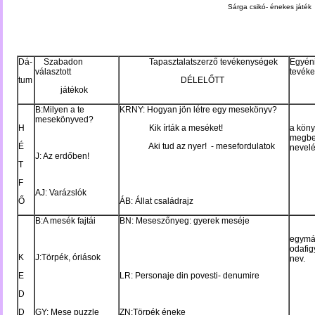
Sárga csikó- énekes játék
Dá-
Szabadon
Tapasztalatszerző tevékenységek
Egyéni
választott
tevék
tum
DÉLELŐTT
játékok
B:Milyen a te
KRNY: Hogyan jön létre egy mesekönyv?
mesekönyved?
H
Kik írták a meséket!
a kön
megbe
É
Aki tud az nyer! - mesefordulatok
nevel
J: Az erdőben!
T
F
AJ: Varázslók
Ő
ÁB: Állat családrajz
B:A mesék fajtái
BN: Meseszőnyeg: gyerek meséje
egymá
odafig
K
J:Törpék, óriások
nev.
E
LR: Personaje din povesti- denumire
D
D
GY: Mese puzzle
ZN:Törpék éneke