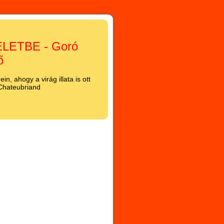
LETBE - Goró
ő
n, ahogy a virág illata is ott
 Chateubriand