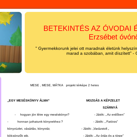
BETEKINTÉS AZ ÓVODAI É
Erzsébet óvón
" Gyermekkorunk jelei ott maradnak életünk helyszínei
marad a szobában, amit díszített" -
MESE , MESE, MÁTKA projekt térképe 2 hetes
„EGY MESÉSKÖNYV ÁLMA" MOZGÁS A KÉPZELET
SZÁRNYÁ
- hogyan jön létre egy meséskönyv? - Játék: „ Az erdőben"
- honnan juthatunk könyvekhez:? - Játék: „ Fatörzs"
könyvüzlet, vásárlás, könyvtár, - Játék: „Varázstoll „
kölcsönzők stb. - Játék: „ Az óriás és a törpe"