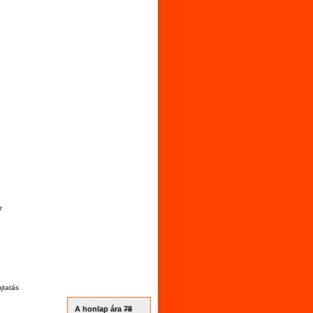
evár
ás
A honlap ára
78