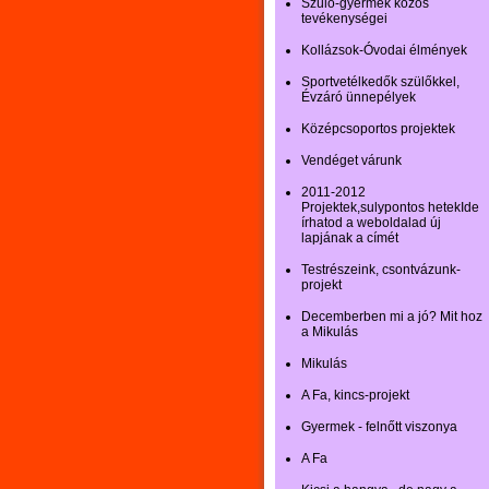
Szülő-gyermek közös
tevékenységei
Kollázsok-Óvodai élmények
Sportvetélkedők szülőkkel,
Évzáró ünnepélyek
Középcsoportos projektek
Vendéget várunk
2011-2012
Projektek,sulypontos hetekIde
írhatod a weboldalad új
lapjának a címét
Testrészeink, csontvázunk-
projekt
Decemberben mi a jó? Mit hoz
a Mikulás
Mikulás
A Fa, kincs-projekt
Gyermek - felnőtt viszonya
A Fa