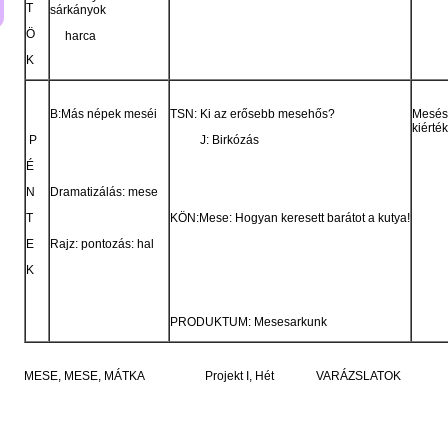
T
sárkányok
Ö
harca
K
B:Más népek meséi
TSN: Ki az erősebb mesehős?
Mesés
kiérté
P
J: Birkózás
É
N
Dramatizálás: mese
T
KÖN:Mese: Hogyan keresett barátot a kutya!
E
Rajz: pontozás: hal
K
PRODUKTUM: Mesesarkunk
MESE, MESE, MÁTKA Projekt I, Hét VARÁZSLATOK