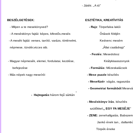
- Játék: „ A tó"
BESZÉLGETÉSEK: ESZTÉTIKA, KREATÍVITÁS
- Milyen a te mesekönyved?
- Rajz
: Törpefalva lakói
- A meséskönyv fajtái: képes, kifestős,mesés Óriások földjén
- A mesék fajtái: verses, tanító, varázs, történelmi, Kedvenc mesém
népmese, tündér,vicces stb. „Állat családrajz"
- Festés:
Mesedoboz
- Magyar népmesék, elemei, fordulatai, kezdése, Királykisasszonyok
befejezése
- Formálás:
Mézeskalácsok
- Más népek nagy meseírói
- Mese puzzle
készítés
- Mesefüzér
:vágás, ragasztás
- Geometriai formákból
:Mes
-
- Hajtogatás
:három fejű sárkán
- Meséskönyv írás
, készítés
szülőkkel
:„ EGY FA MESÉJE
"
- ZENE:
zenehallgatás, Babszem
Jankó ének tan., dallambújtat
Törpék éneke