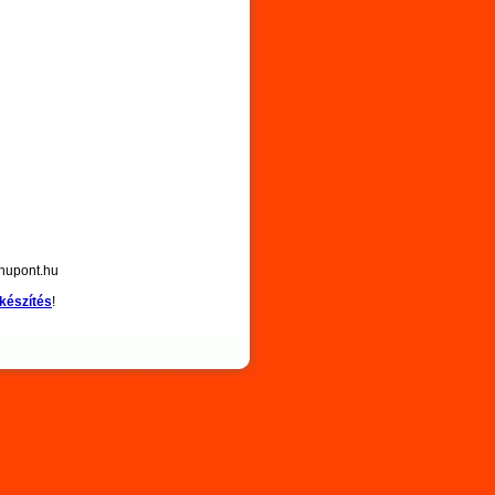
hupont.hu
készítés
!