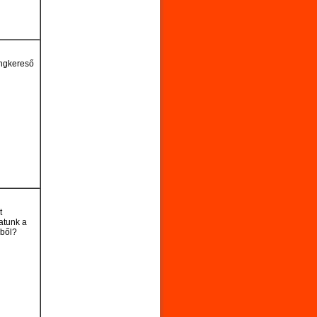
ngkereső
t
atunk a
ből?