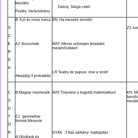
készítés
Dalosj. Sárga csikó
Festés: Varázsdoboz
B: A jó és rossz harca
BN: Ha meseíró lennék!
S
ZJ: ha
Z
E
AJ: Boszorkák
MAT: Alkoss szöveges feladatot
mesehősökkel!
R
D
A
LR:Teatru de papusi: cine a sosit!
Akadályj:3 probatétel
C
B:Magyar népmesék
MAT:Törpokos a legjobb matematikus!
KN: Mi
tanulh
S
mesék
Ü
T
ÉJ : geometriai
formák:Mesevár
Ö
R
GYAK :3 fejű sárkány- hajtogatás
AJ:Királyok és