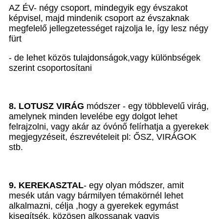
AZ ÉV- négy csoport, mindegyik egy évszakot
képvisel, majd mindenik csoport az évszaknak
megfelelő jellegzetességet rajzolja le, így lesz négy
fürt
- de lehet közös tulajdonságok,vagy különbségek
szerint csoportosítani
8. LOTUSZ VIRÁG
módszer - egy többlevelű virág,
amelynek minden levelébe egy dolgot lehet
felrajzolni, vagy akár az óvónő felírhatja a gyerekek
megjegyzéseit, észrevételeit pl: ŐSZ, VIRÁGOK
stb.
9. KEREKASZTAL
- egy olyan módszer, amit
mesék után vagy bármilyen témakörnél lehet
alkalmazni, célja ,hogy a gyerekek egymást
kisegítsék, közösen alkossanak vagyis