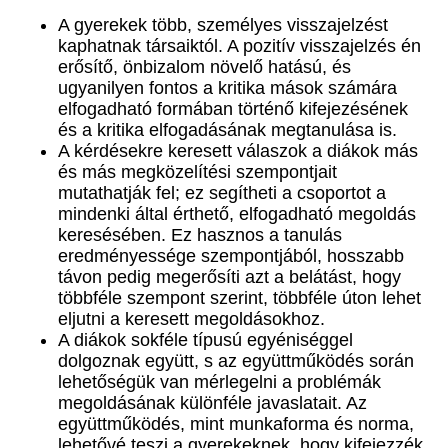
A gyerekek több, személyes visszajelzést
kaphatnak társaiktól. A pozitív visszajelzés én
erősítő, önbizalom növelő hatású, és
ugyanilyen fontos a kritika mások számára
elfogadható formában történő kifejezésének
és a kritika elfogadásának megtanulása is.
A kérdésekre keresett válaszok a diákok más
és más megközelítési szempontjait
mutathatják fel; ez segítheti a csoportot a
mindenki által érthető, elfogadható megoldás
keresésében. Ez hasznos a tanulás
eredményessége szempontjából, hosszabb
távon pedig megerősíti azt a belátást, hogy
többféle szempont szerint, többféle úton lehet
eljutni a keresett megoldásokhoz.
A diákok sokféle típusú egyéniséggel
dolgoznak együtt, s az együttműködés során
lehetőségük van mérlegelni a problémák
megoldásának különféle javaslatait. Az
együttműködés, mint munkaforma és norma,
lehetővé teszi a gyerekeknek, hogy kifejezzék