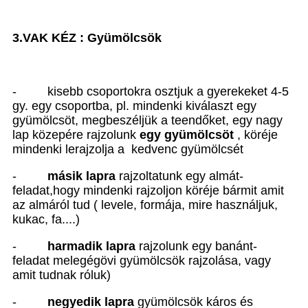
3.VAK KÉZ : Gyümölcsök
- kisebb csoportokra osztjuk a gyerekeket 4-5
gy. egy csoportba, pl. mindenki kiválaszt egy
gyümölcsöt, megbeszéljük a teendőket, egy nagy
lap közepére rajzolunk
egy gyümölcsöt
, köréje
mindenki lerajzolja a kedvenc gyümölcsét
-
másik lapra
rajzoltatunk egy almát-
feladat,hogy mindenki rajzoljon köréje bármit amit
az almáról tud ( levele, formája, mire használjuk,
kukac, fa....)
-
harmadik lapra
rajzolunk egy banánt-
feladat melegégövi gyümölcsök rajzolása, vagy
amit tudnak róluk)
-
negyedik lapra
gyümölcsök káros és