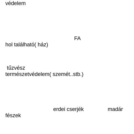
védelem
FA
hol található( ház)
tűzvész
természetvédelem( szemét..stb.)
erdei cserjék madár
fészek