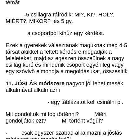
témát
-5 csillagra ráíródik: MI?, KI?, HOL?,
MIÉRT?, MIKOR? és 5 gy.
a csoportból kihúz egy kérdést.
Ezek a gyerekek választanak maguknak még 4-5
társat akikkel a feltett kérdésre megadják a
feleleteket, majd az egészen összeülnek a nagy
csillag köré és mindenik csoport egyénileg vagy
egy szóvivő elmondja a megoldásukat, összesítik
11. JÓSLÁS módszere
nagyon jól lehet mesék
alkalmával alkalmazni
- egy táblázatot kell csinálni pl.
Mit gondoltok mi fog történni? Miért
gondoljátok ezt? Mi történt végül?
- csak egyszer szabad alkalmazni a jóslás