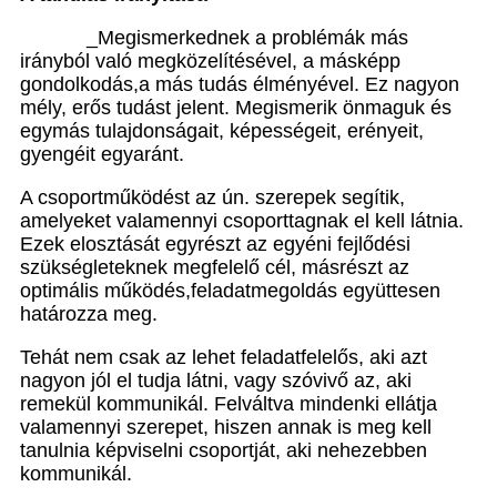
_Megismerkednek a problémák más
irányból való megközelítésével, a másképp
gondolkodás,a más tudás élményével. Ez nagyon
mély, erős tudást jelent. Megismerik önmaguk és
egymás tulajdonságait, képességeit, erényeit,
gyengéit egyaránt.
A csoportműködést az ún. szerepek segítik,
amelyeket valamennyi csoporttagnak el kell látnia.
Ezek elosztását egyrészt az egyéni fejlődési
szükségleteknek megfelelő cél, másrészt az
optimális működés,feladatmegoldás együttesen
határozza meg.
Tehát nem csak az lehet feladatfelelős, aki azt
nagyon jól el tudja látni, vagy szóvivő az, aki
remekül kommunikál. Felváltva mindenki ellátja
valamennyi szerepet, hiszen annak is meg kell
tanulnia képviselni csoportját, aki nehezebben
kommunikál.