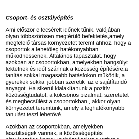
Csoport- és osztályépítés
Ami először elfecsérelt időnek tűnik, valójában
olyan többszörösen megtérülő befektetés,amely
megfelelő társas környezetet teremt ahhoz, hogy a
csoportok a lehetőleg hatékonyabban
működhessenek. Általános tapasztalat, hogy
azokban az csoportokban, amelyekben hangsúlyt
fektetnek és időt szánnak a közösség építésére,a
tanítás sokkal magasabb hatásfokon működik, a
gyerekek sokkal jobban szeretik az elsajátítandó
anyagot. Ha sikerül kialakítanunk a pozitív
közösségtudatot, a kölcsönös bizalmat, szeretetet
és megbecsülést a csoportokban , akkor olyan
környezetet teremtünk, amely a leghatékonyabb
tanulást teszi lehetővé.
Azokban az csoportokban, amelyekben
feszültségek vannak, a közösségépítés