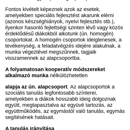
Fontos kivételt képeznek azok az esetek,
amelyekben speciális fejlesztést akarunk elérni
(azonos készséghiányok, nyelvi fejlesztés stb.),
ilyenkor hasonló fejlettségi szinten lévő vagy közös
érdeklődésű diákokból alkotunk (ún. homogén)
csoportokat. A homogén csoportok ideiglenesek, a
tevékenység, a feladatvégzés idejére alakulnak, a
munka végeztével megszűnnek, tagjaik
visszamennek az alapcsoportba.
A folyamatosan kooperat
í
v m
ó
dszereket
alkalmaz
ó
munka
nélkülözhetetlen
alapja az
ú
n.
alapcsoport
.
Az alapcsoportok a
szociális tanulás legfontosabb színterei,
amelyekben a diákok hosszabb ideig dolgoznak
együtt, megtapasztalva az együvé tartozás, az
együttműködés, az egymástól való tanulás, egymás
segítésének hatásait.
A tanulás irányítása