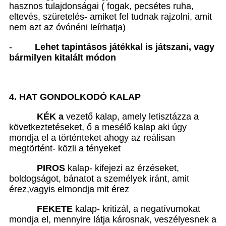
hasznos tulajdonságai ( fogak, pecsétes ruha,
eltevés, szüretelés- amiket fel tudnak rajzolni, amit
nem azt az óvónéni leírhatja)
-
Lehet tapintásos játékkal is játszani, vagy
bármilyen kitalált módon
4. HAT GONDOLKODÓ KALAP
KÉK a
vezető kalap, amely letisztázza a
következtetéseket, ő a mesélő kalap aki úgy
mondja el a történteket ahogy az reálisan
megtörtént- közli a tényeket
PIROS
kalap- kifejezi az érzéseket,
boldogságot, bánatot a személyek iránt, amit
érez,vagyis elmondja mit érez
FEKETE
kalap- kritizál, a negatívumokat
mondja el, mennyire látja károsnak, veszélyesnek a