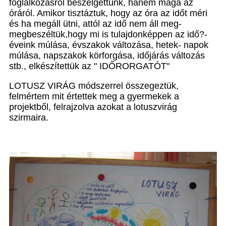
foglalkozásról beszélgettünk, hanem maga az
óráról. Amikor tisztáztuk, hogy az óra az időt méri
és ha megáll ütni, attól az idő nem áll meg-
megbeszéltük,hogy mi is tulajdonképpen az idő?-
éveink múlása, évszakok változása, hetek- napok
múlása, napszakok körforgása, időjárás változás
stb., elkészítettük az " IDŐRORGATÓT"
LOTUSZ VIRÁG módszerrel összegeztük,
felmértem mit értettek meg a gyermekek a
projektből, felrajzolva azokat a lotuszvirág
szirmaira.