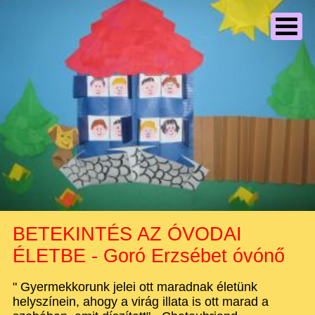
BETEKINTÉS AZ ÓVODAI
ÉLETBE - Goró Erzsébet óvónő
" Gyermekkorunk jelei ott maradnak életünk
helyszínein, ahogy a virág illata is ott marad a