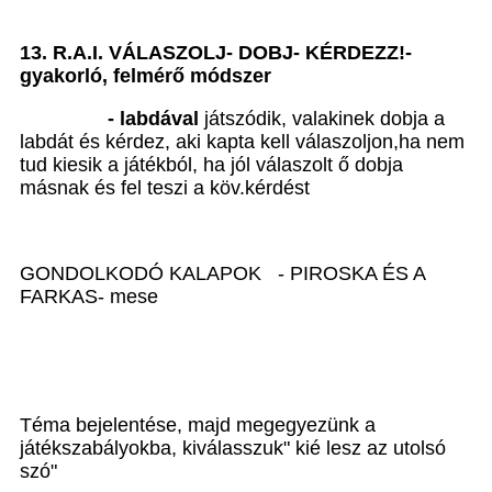
13. R.A.I. VÁLASZOLJ- DOBJ- KÉRDEZZ!-
gyakorló, felmérő módszer
- labdával
játszódik, valakinek dobja a
labdát és kérdez, aki kapta kell válaszoljon,ha nem
tud kiesik a játékból, ha jól válaszolt ő dobja
másnak és fel teszi a köv.kérdést
GONDOLKODÓ KALAPOK - PIROSKA ÉS A
FARKAS- mese
Téma bejelentése, majd megegyezünk a
játékszabályokba, kiválasszuk" kié lesz az utolsó
szó"