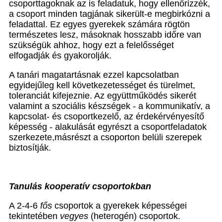
csoporttagoknak az is feladatuk, hogy ellenőrizzék,
a csoport minden tagjának sikerült-e megbirkózni a
feladattal. Ez egyes gyerekek számára rögtön
természetes lesz, másoknak hosszabb időre van
szükségük ahhoz, hogy ezt a felelősséget
elfogadják és gyakorolják.
A tanári magatartásnak ezzel kapcsolatban
egyidejűleg kell következetességet és türelmet,
toleranciát kifejeznie. Az együttműködés sikerét
valamint a szociális készségek - a kommunikatív, a
kapcsolat- és csoportkezelő, az érdekérvényesítő
képesség - alakulását egyrészt a csoportfeladatok
szerkezete,másrészt a csoporton belüli szerepek
biztosítják.
Tanulás kooperatív csoportokban
A 2-4-6
f
ő
s
csoportok a gyerekek képességei
tekintetében
vegyes
(heterogén) csoportok.