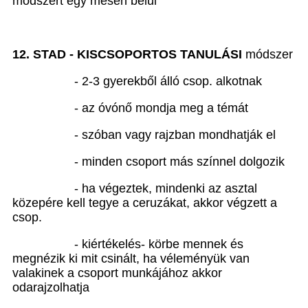
módszert egy mesén belül
12. STAD - KISCSOPORTOS TANULÁSI
módszer
- 2-3 gyerekből álló csop. alkotnak
- az óvónő mondja meg a témát
- szóban vagy rajzban mondhatják el
- minden csoport más színnel dolgozik
- ha végeztek, mindenki az asztal
közepére kell tegye a ceruzákat, akkor végzett a
csop.
- kiértékelés- körbe mennek és
megnézik ki mit csinált, ha véleményük van
valakinek a csoport munkájához akkor
odarajzolhatja