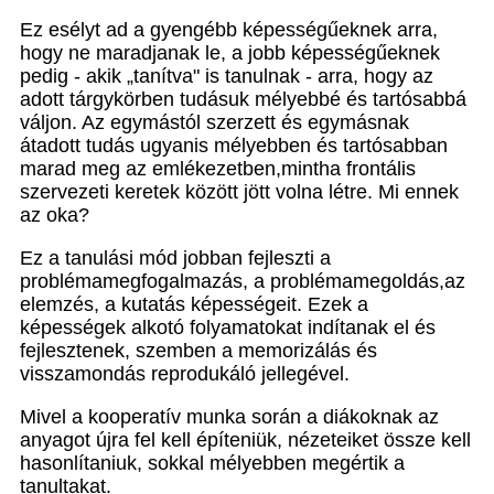
Ez esélyt ad a gyengébb képességűeknek arra,
hogy ne maradjanak le, a jobb képességűeknek
pedig - akik „tanítva" is tanulnak - arra, hogy az
adott tárgykörben tudásuk mélyebbé és tartósabbá
váljon. Az egymástól szerzett és egymásnak
átadott tudás ugyanis mélyebben és tartósabban
marad meg az emlékezetben,mintha frontális
szervezeti keretek között jött volna létre. Mi ennek
az oka?
Ez a tanulási mód jobban fejleszti a
problémamegfogalmazás, a problémamegoldás,az
elemzés, a kutatás képességeit. Ezek a
képességek alkotó folyamatokat indítanak el és
fejlesztenek, szemben a memorizálás és
visszamondás reprodukáló jellegével.
Mivel a kooperatív munka során a diákoknak az
anyagot újra fel kell építeniük, nézeteiket össze kell
hasonlítaniuk, sokkal mélyebben megértik a
tanultakat.