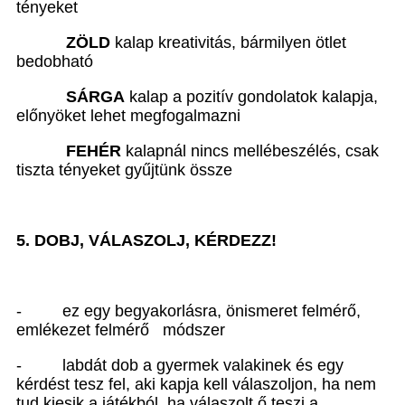
tényeket
ZÖLD
kalap kreativitás, bármilyen ötlet
bedobható
SÁRGA
kalap a pozitív gondolatok kalapja,
előnyöket lehet megfogalmazni
FEHÉR
kalapnál nincs mellébeszélés, csak
tiszta tényeket gyűjtünk össze
5. DOBJ, VÁLASZOLJ, KÉRDEZZ!
- ez egy begyakorlásra, önismeret felmérő,
emlékezet felmérő módszer
- labdát dob a gyermek valakinek és egy
kérdést tesz fel, aki kapja kell válaszoljon, ha nem
tud kiesik a játékból, ha válaszolt ő teszi a