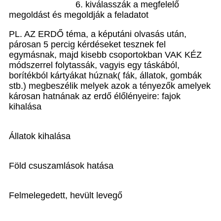
6. kiválasszák a megfelelő
megoldást és megoldják a feladatot
PL. AZ ERDŐ téma, a képutáni olvasás után,
párosan 5 percig kérdéseket tesznek fel
egymásnak, majd kisebb csoportokban VAK KÉZ
módszerrel folytassák, vagyis egy táskából,
borítékból kártyákat húznak( fák, állatok, gombák
stb.) megbeszélik melyek azok a tényezők amelyek
károsan hatnának az erdő élőlényeire: fajok
kihalása
Állatok kihalása
Föld csuszamlások hatása
Felmelegedett, hevült levegő