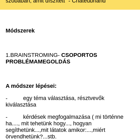
szobában, amit díszített" - Chateubriand
Módszerek
1.BRAINSTROMING-
CSOPORTOS
PROBLÉMAMEGOLDÁS
A módszer lépései:
- egy téma választása, résztvevők
kiválasztása
- kérdések megfogalmazása ( mi történne
ha...., mit tehetünk hogy..., hogyan
segíthetünk...,mit látatok amikor:...,miért
örvendhetünk?...stb.