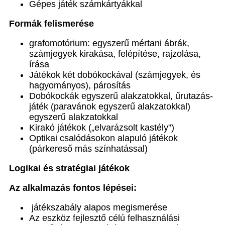
Gépes játék számkártyákkal
Formák felismerése
grafomotórium: egyszerű mértani ábrák,
számjegyek kirakása, felépítése, rajzolása,
írása
Játékok két dobókockával (számjegyek, és
hagyományos), párosítás
Dobókockák egyszerű alakzatokkal, űrutazás-
játék (paravánok egyszerű alakzatokkal)
egyszerű alakzatokkal
Kirakó játékok („elvarázsolt kastély”)
Optikai csalódásokon alapuló játékok
(párkereső más színhatással)
Logikai és stratégiai játékok
Az alkalmazás fontos lépései:
játékszabály alapos megismerése
Az eszköz fejlesztő célú felhasználási