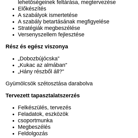
lehetőségeinek feltárása, megtervezése
Előkészítés
A szabályok ismertetése
A szabály betartásának megfigyelése
Stratégiák megbeszélése
Versenyszellem fejlesztése
Rész és egész viszonya
„Dobozbújócska”
„Kukac az almában”
„Hány részből áll?”
Gyümölcsök szétosztása darabolva
Tervezett tapasztalatszerzés
Felkészülés, tervezés
Feladatok, eszközök
csoportmunka
Megbeszélés
Feldolgozás