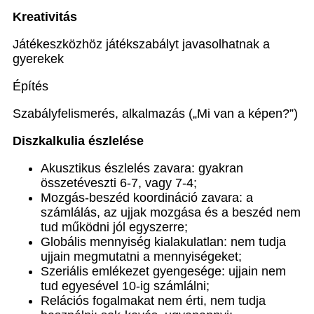
Kreativitás
Játékeszközhöz játékszabályt javasolhatnak a
gyerekek
Építés
Szabályfelismerés, alkalmazás („Mi van a képen?”)
Diszkalkulia észlelése
Akusztikus észlelés zavara: gyakran
összetéveszti 6-7, vagy 7-4;
Mozgás-beszéd koordináció zavara: a
számlálás, az ujjak mozgása és a beszéd nem
tud működni jól egyszerre;
Globális mennyiség kialakulatlan: nem tudja
ujjain megmutatni a mennyiségeket;
Szeriális emlékezet gyengesége: ujjain nem
tud egyesével 10-ig számlálni;
Relációs fogalmakat nem érti, nem tudja