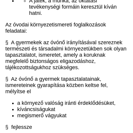
A játék, a munka, az oktatási
tevékenységi formáin keresztül kíván
hatni.
Az óvodai környezetismereti foglalkozások
feladatai:
§ A gyermekek az óvónő irányításával szereznek
természeti és társadalmi környezetükben sok olyan
tapasztalatot, ismeretet, amely a koruknak
megfelelő biztonságos eligazodáshoz,
tájékozottságukhoz szükséges.
§ Az óvónő a gyermek tapasztalatainak,
ismereteinek gyarapítása közben keltse fel,
mélyítse el
a környező valóság iránti érdeklődésüket,
kíváncsiságukat
megismerő vágyukat
§ fejlessze