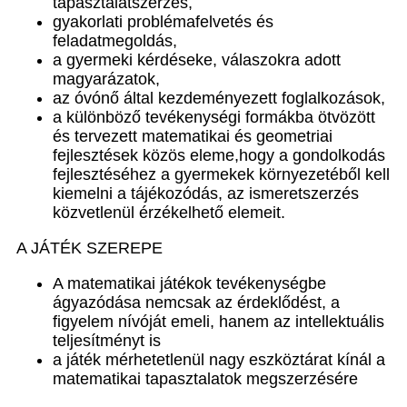
tapasztalatszerzés,
gyakorlati problémafelvetés és
feladatmegoldás,
a gyermeki kérdéseke, válaszokra adott
magyarázatok,
az óvónő által kezdeményezett foglalkozások,
a különböző tevékenységi formákba ötvözött
és tervezett matematikai és geometriai
fejlesztések közös eleme,hogy a gondolkodás
fejlesztéséhez a gyermekek környezetéből kell
kiemelni a tájékozódás, az ismeretszerzés
közvetlenül érzékelhető elemeit.
A JÁTÉK SZEREPE
A matematikai játékok tevékenységbe
ágyazódása nemcsak az érdeklődést, a
figyelem nívóját emeli, hanem az intellektuális
teljesítményt is
a játék mérhetetlenül nagy eszköztárat kínál a
matematikai tapasztalatok megszerzésére