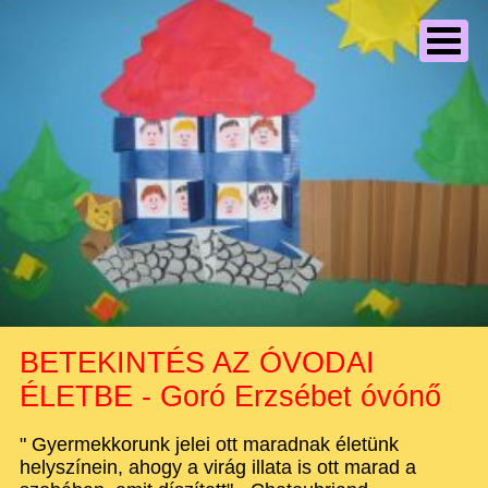
BETEKINTÉS AZ ÓVODAI
ÉLETBE - Goró Erzsébet óvónő
" Gyermekkorunk jelei ott maradnak életünk
helyszínein, ahogy a virág illata is ott marad a