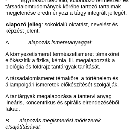
- Egymástól távolálló, különböző természet- és
társadalomtudományok körébe tartozó tartalmak
megjelenése eredményezi a tárgy integrált jellegét.
Alapozó jelleg
: sokoldalú oktatást, nevelést és
képzést jelent.
A
alapozás ismeretanyaggal:
A környezetismeret természetismeret témakörei
előkészítik a fizika, kémia, ill. megalapozzák a
biológia és földrajz tantárgyak tanítását.
A társadalomismeret témakörei a történelem és
állampolgári ismeretek előkészítését szolgálják.
A tantárgyak megalapozása a tantervi anyag
lineáris, koncentrikus és spirális elrendezéséből
fakad.
B alapozás megismerési módszerek
elsajátításával: