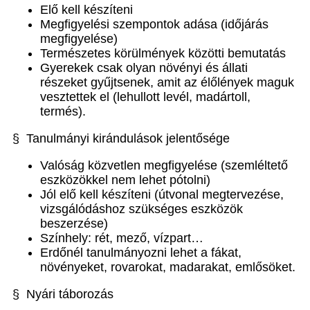
Elő kell készíteni
Megfigyelési szempontok adása (időjárás
megfigyelése)
Természetes körülmények közötti bemutatás
Gyerekek csak olyan növényi és állati
részeket gyűjtsenek, amit az élőlények maguk
vesztettek el (lehullott levél, madártoll,
termés).
§ Tanulmányi kirándulások jelentősége
Valóság közvetlen megfigyelése (szemléltető
eszközökkel nem lehet pótolni)
Jól elő kell készíteni (útvonal megtervezése,
vizsgálódáshoz szükséges eszközök
beszerzése)
Színhely: rét, mező, vízpart…
Erdőnél tanulmányozni lehet a fákat,
növényeket, rovarokat, madarakat, emlősöket.
§ Nyári táborozás