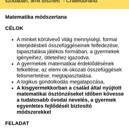
szobában, amit díszített" - Chateubriand
Matematika módszertana
CÉLOK
A minket körülvevő világ mennyiségi, formai
kiterjedésbeli összefüggéseinek felfedezése,
tapasztalása játékos formában, a gyermekek
igényeihez, ötleteihez igazodva.
A gyermekek matematikai érdeklődésének
felkeltése, az elemi ok-okozati összefüggések
felismertetése, megtapasztalása.
A logikus gondolkodás megalapozása,
A kisgyermekkorban a család által nyújtott
matematikai ösztönzéseket időben kövesse
a tudatosabb óvodai nevelés, a gyermek
egyenletes fejlődését biztosító
módszerekkel
FELADAT