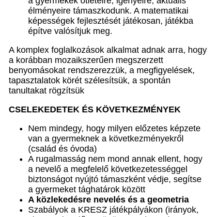
a gyermekek ötleteire, igényeire, aktuális
élményeire támaszkodunk. A matematikai
képességek fejlesztését játékosan, játékba
építve valósítjuk meg.
A komplex foglalkozások alkalmat adnak arra, hogy
a korábban mozaikszerűen megszerzett
benyomásokat rendszerezzük, a megfigyelések,
tapasztalatok körét szélesítsük, a spontán
tanultakat rögzítsük
CSELEKEDETEK ÉS KÖVETKEZMÉNYEK
Nem mindegy, hogy milyen előzetes képzete
van a gyermeknek a következményekről
(család és óvoda)
A rugalmasság nem mond annak ellent, hogy
a nevelő a megfelelő következetességgel
biztonságot nyújtó támaszként védje, segítse
a gyermeket tághatárok között
A közlekedésre nevelés és a geometria
Szabályok a KRESZ játékpályákon (irányok,