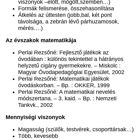
viszonyok –előtt, mögött,szemben…)
Formák felismerése, összehasonlítása
Átkelés az úttesten (jobb,bal, két pont
távolsága, a zebrán lévő párhuzamosok,
mérés….)
Az évszakok matematikája
Perlai Rezsőné: Fejlesztő játékok az
óvodában : különös tekintettel a hátrányos
helyzetű cigány gyermekekre. – Miskolc :
Magyar Óvodapedagógiai Egyesület, 2002
Perlai Rezsőné: Matematikai játékok
óvodáskorban. – Bp. : OKKER, 1999
Perlai Rezsőné: A matematikai nevelés
módszertana. – 3. kaid. – Bp. : Nemzeti
Tankvk., 2002
Mennyiségi viszonyok
Magasság (szülők, testvérek, csoporttársak…)
Több, kevesebb