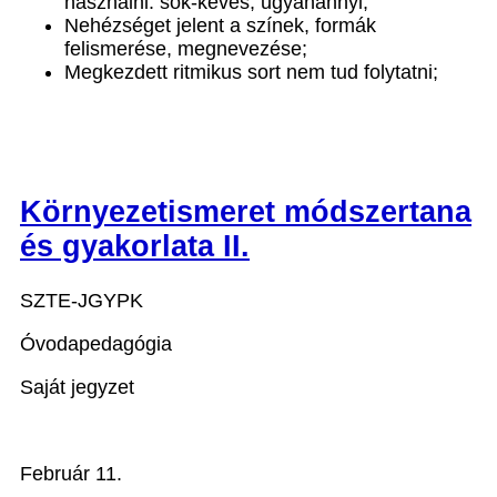
használni: sok-kevés, ugyanannyi;
Nehézséget jelent a színek, formák
felismerése, megnevezése;
Megkezdett ritmikus sort nem tud folytatni;
Környezetismeret módszertana
és gyakorlata II.
SZTE-JGYPK
Óvodapedagógia
Saját jegyzet
Február 11.