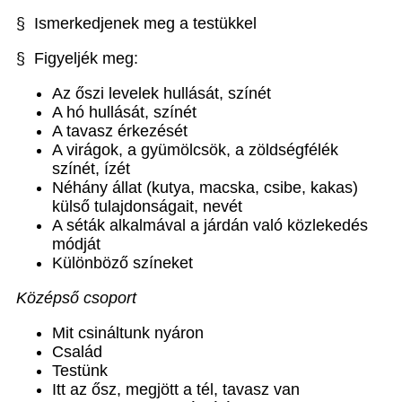
§ Ismerkedjenek meg a testükkel
§ Figyeljék meg:
Az őszi levelek hullását, színét
A hó hullását, színét
A tavasz érkezését
A virágok, a gyümölcsök, a zöldségfélék
színét, ízét
Néhány állat (kutya, macska, csibe, kakas)
külső tulajdonságait, nevét
A séták alkalmával a járdán való közlekedés
módját
Különböző színeket
Középső csoport
Mit csináltunk nyáron
Család
Testünk
Itt az ősz, megjött a tél, tavasz van