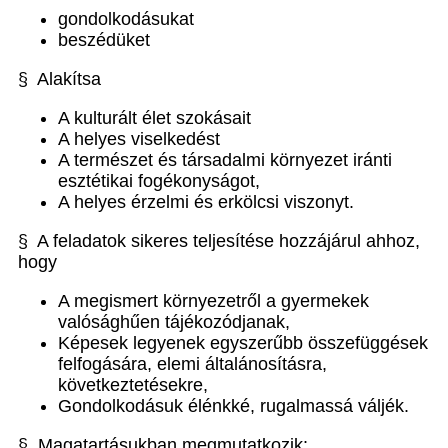
gondolkodásukat
beszédüket
§ Alakítsa
A kulturált élet szokásait
A helyes viselkedést
A természet és társadalmi környezet iránti
esztétikai fogékonyságot,
A helyes érzelmi és erkölcsi viszonyt.
§ A feladatok sikeres teljesítése hozzájárul ahhoz,
hogy
A megismert környezetről a gyermekek
valósághűen tájékozódjanak,
Képesek legyenek egyszerűbb összefüggések
felfogására, elemi általánosításra,
következtetésekre,
Gondolkodásuk élénkké, rugalmassá váljék.
§ Magatartásukban megmutatkozik: