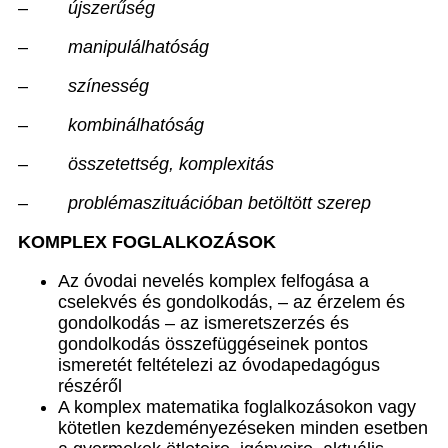
–
újszerűség
–
manipulálhatóság
–
színesség
–
kombinálhatóság
–
összetettség, komplexitás
–
problémaszituációban betöltött szerep
KOMPLEX FOGLALKOZÁSOK
Az óvodai nevelés komplex felfogása a
cselekvés és gondolkodás, – az érzelem és
gondolkodás – az ismeretszerzés és
gondolkodás összefüggéseinek pontos
ismeretét feltételezi az óvodapedagógus
részéről
A komplex matematika foglalkozásokon vagy
kötetlen kezdeményezéseken minden esetben