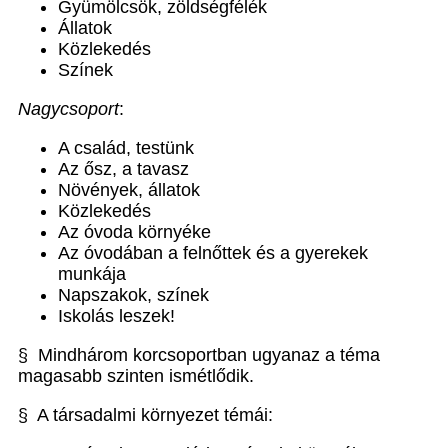
Gyümölcsök, zöldségfélék
Állatok
Közlekedés
Színek
Nagycsoport
:
A család, testünk
Az ősz, a tavasz
Növények, állatok
Közlekedés
Az óvoda környéke
Az óvodában a felnőttek és a gyerekek
munkája
Napszakok, színek
Iskolás leszek!
§ Mindhárom korcsoportban ugyanaz a téma
magasabb szinten ismétlődik.
§ A társadalmi környezet témái: