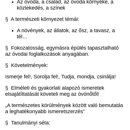
Az óvoda, a család, az óvoda környéke, a
közlekedés, a színek
§ A természeti környezet témái:
A növények, az állatok, az ősz, a tavasz, a
tél…
§ Fokozatosság, egymásra épülés tapasztalható
az óvodai foglalkozások anyagában.
§ Követelmények:
Ismerje fel!, Sorolja fel!, Tudja, mondja, csinálja!
§ Elméleti és gyakorlati alapozó ismeretek
elsajátíttatását követeli meg az óvónőtől!
„A természetes körülmények között való bemutatás
a leghatékonyabb ismeretszerzés”
§ Tanulmányi séta: