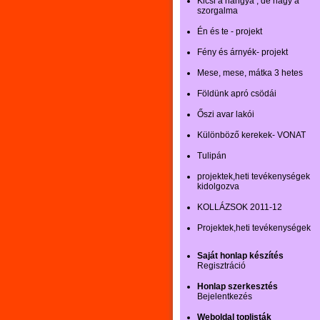
Kicsi a hangya , de nagy a
szorgalma
Én és te - projekt
Fény és árnyék- projekt
Mese, mese, mátka 3 hetes
Földünk apró csödái
Őszi avar lakói
Különböző kerekek- VONAT
Tulipán
projektek,heti tevékenységek
kidolgozva
KOLLÁZSOK 2011-12
Projektek,heti tevékenységek
Saját honlap készítés
Regisztráció
Honlap szerkesztés
Bejelentkezés
Weboldal toplisták