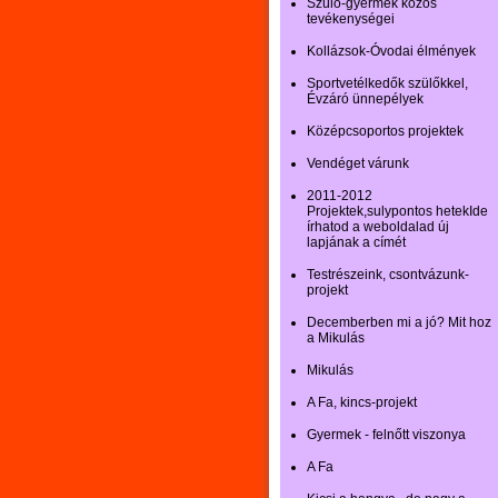
Szülő-gyermek közös
tevékenységei
Kollázsok-Óvodai élmények
Sportvetélkedők szülőkkel,
Évzáró ünnepélyek
Középcsoportos projektek
Vendéget várunk
2011-2012
Projektek,sulypontos hetekIde
írhatod a weboldalad új
lapjának a címét
Testrészeink, csontvázunk-
projekt
Decemberben mi a jó? Mit hoz
a Mikulás
Mikulás
A Fa, kincs-projekt
Gyermek - felnőtt viszonya
A Fa