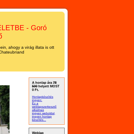
LETBE - Goró
ő
n, ahogy a virág illata is ott
 Chateubriand
A honlap ára
78
500
helyett MOST
0 Ft.
Honlapkészítés
ingyen:
Ez a
weblapszerkesztő
alkalmas
ingyen weboldal,
ingyen honlap
készítés...
Weblap