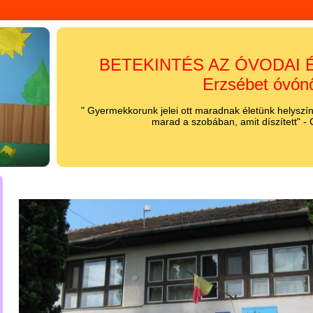
BETEKINTÉS AZ ÓVODAI É
Erzsébet óvón
" Gyermekkorunk jelei ott maradnak életünk helyszínei
marad a szobában, amit díszített" -