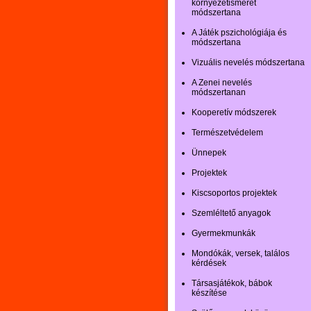
környezetismeret
módszertana
A Játék pszichológiája és
módszertana
Vizuális nevelés módszertana
A Zenei nevelés
módszertanan
Kooperetív módszerek
Természetvédelem
Ünnepek
Projektek
Kiscsoportos projektek
Szemléltető anyagok
Gyermekmunkák
Mondókák, versek, találos
kérdések
Társasjátékok, bábok
készítése